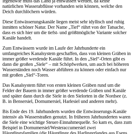
Irgendwie muss das Land ja entwässert werden, da keine
natürlichen Wasserabflüsse vorhanden sein können, welche den
Deich durchlöchern würden.
Diese Entwässerungskanäle liegen meist sehr idyllisch und ruhig
inmitten schöner Natur. Der Name „Tief“ rührt von der Tatsache,
dass es sich hier um die tiefst- und größtmögliche Variante solcher
Kanäle handelt.
Zum Entwässern wurde im Laufe der Jahrhunderte ein
umfangreiches Kanalsystem geschaffen, dass von kleinen Gräben in
immer größer werdende Kanäle führt. In den „Siel“-Orten gibt es
dann die großen „Siele“ – mit Schöpfwerken, um auch bei höheren
Wasserständen noch Wasser abführen zu können oder einfach nur
mit großen „Siel“-Toren.
Das Kanalsystem führt von ersten kleinen Gräben rund um die
Felder der Bauern in immer größer werdende Gräben und Kanäle
und später dann durch die Siele in den Sielorten in die Nordsee (z.
B. in Bensersiel, Dornumersiel, Harlesiel und anderen mehr).
Bis Ende des 19. Jahrhunderts wurden die Entwässerungs-Kanäle
intensiv als Wasserstraßen genutzt. In früheren Jahrhunderten waren
die Siele eine wichtige Steuer-Einnahmequelle. So kam es, dass zum
Beispiel in Dornumersiel/Westeraccumersiel zwei
Häuptlingsfamilien (die Häuptlinge des Harlingerlandes aus Esens