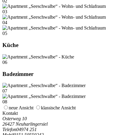
02
03
04
05
Küche
06
Badezimmer
07
08
neue Ansicht
klassische Ansicht
Kontakt
Osterweg 10
26427 Neuharlingersiel
Telefon
04974 251
Mobil
0151 50550242