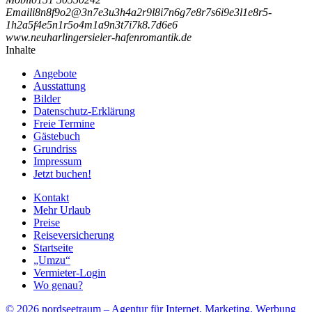
Email
i
8
n
8
f
9
o
2
@
3
n
7
e
3
u
3
h
4
a
2
r
9
l
8
i
7
n
6
g
7
e
8
r
7
s
6
i
9
e
3
l
1
e
8
r
5
-
1
h
2
a
5
f
4
e
5
n
1
r
5
o
4
m
1
a
9
n
3
t
7
i
7
k
8
.
7
d
6
e
6
www.neuharlingersieler-hafenromantik.de
Inhalte
Angebote
Ausstattung
Bilder
Datenschutz-Erklärung
Freie Termine
Gästebuch
Grundriss
Impressum
Jetzt buchen!
Kontakt
Mehr Urlaub
Preise
Reiseversicherung
Startseite
„Umzu“
Vermieter-Login
Wo genau?
© 2026 nordseetraum – Agentur für Internet, Marketing, Werbung