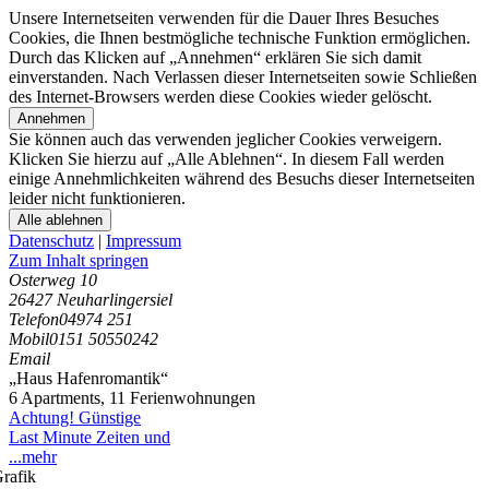
Unsere Internetseiten verwenden für die Dauer Ihres Besuches
Cookies, die Ihnen bestmögliche technische Funktion ermöglichen.
Durch das Klicken auf „Annehmen“ erklären Sie sich damit
einverstanden. Nach Verlassen dieser Internetseiten sowie Schließen
des Internet-Browsers werden diese Cookies wieder gelöscht.
Annehmen
Sie können auch das verwenden jeglicher Cookies verweigern.
Klicken Sie hierzu auf „Alle Ablehnen“. In diesem Fall werden
einige Annehmlichkeiten während des Besuchs dieser Internetseiten
leider nicht funktionieren.
Alle ablehnen
Datenschutz
|
Impressum
Zum Inhalt springen
Osterweg 10
26427 Neuharlingersiel
Telefon
04974 251
Mobil
0151 50550242
Email
„Haus Hafenromantik“
6 Apartments
,
11 Ferienwohnungen
Achtung! Günstige
Last Minute Zeiten und
...mehr